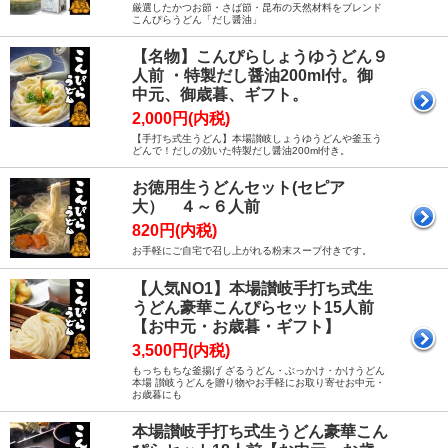
厳選したかつお節・さば節・昆布の天然材料をブレンド
こんぴらうどん「だし醤油」
【名物】こんぴらしょうゆうどん９
人前 ・特製だし醤油200ml付。御
中元、御歳暮、ギフト。
2,000円(内税)
【手打ち式生うどん】本場讃岐しょうゆうどんや釜玉う
どんで！だしの効いた特製だし醤油200ml付き。
お徳用生うどんセット(セピア
大） ４～６人前
820円(内税)
お手軽にご自宅で召し上がれる粉末スープ付きです。
【人気NO1】本場讃岐手打ち式生
うどん豪華こんぴらセット15人前
【お中元・お歳暮・ギフト】
3,500円(内税)
もっちもちな釜揚げ ざるうどん・ぶっかけ・かけうどん
本場 讃岐うどんを贈り物やお手軽にお取り寄せお中元・
お歳暮にも
本場讃岐手打ち式生うどん豪華こん