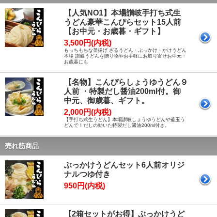
【人気NO1】本場讃岐手打ち式生
うどん豪華こんぴらセット15人前
【お中元・お歳暮・ギフト】
3,500円(内税)
もっちもちな釜揚げ ざるうどん・ぶっかけ・かけうどん
本場 讃岐うどんを贈り物やお手軽にお取り寄せお中元・
お歳暮にも
【名物】こんぴらしょうゆうどん９
人前 ・特製だし醤油200ml付。御
中元、御歳暮、ギフト。
2,000円(内税)
【手打ち式生うどん】本場讃岐しょうゆうどんや釜玉う
どんで！だしの効いた特製だし醤油200ml付き。
売れ筋商品
ぶっかけうどんセット6人前オリジ
ナルつゆ付き
950円(内税)
【2箱セットがお得】ぶっかけうど