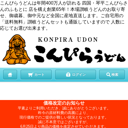
こんぴらうどんは年間400万人が訪れる 四国・琴平こんぴらさ
んのふもとに 店を構え創業65年！本場讃岐うどんのお取り寄
せ、御歳暮、御中元など全国に産地直送します。ご自宅用の
「送料無料」讃岐うどんセットも通販していますので 人数に
応じてお選び出来ます。
カート
ログイン
検索
価格改定のお知らせ
平素よりご利用いただき、誠にありがとうございます。
昨今の原材料費の高騰により、
現行価格でのご提供が難しい状況となっております。
誠に不本意ではございますが、
6月25日より商品の価格を改定させていただきます。