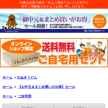
今後も品質の維持・向上に努めてまいりますので
何卒ご理解賜りますようお願い申し上げます。
ホーム
＞
さぬきうどん
ホーム
＞
【お中元＆まとめ買いがお得】セール
ホーム
＞
ご自宅用
前の商品へ
次の商品へ