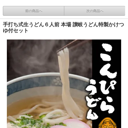
前の商品へ
次の商品へ
手打ち式生うどん６人前 本場 讃岐うどん特製かけつ
ゆ付セット