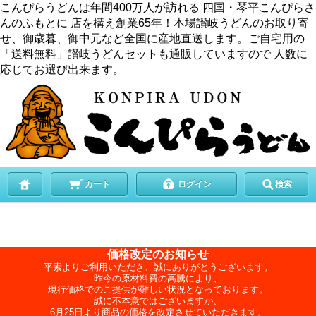
こんぴらうどんは年間400万人が訪れる 四国・琴平こんぴらさ
んのふもとに 店を構え創業65年！本場讃岐うどんのお取り寄
せ、御歳暮、御中元など全国に産地直送します。ご自宅用の
「送料無料」讃岐うどんセットも通販していますので 人数に
応じてお選び出来ます。
カート
ログイン
検索
価格改定のお知らせ
平素よりご利用いただき、誠にありがとうございます。
昨今の原材料費の高騰により、
現行価格でのご提供が難しい状況となっております。
誠に不本意ではございますが、
6月25日より商品の価格を改定させていただきます。