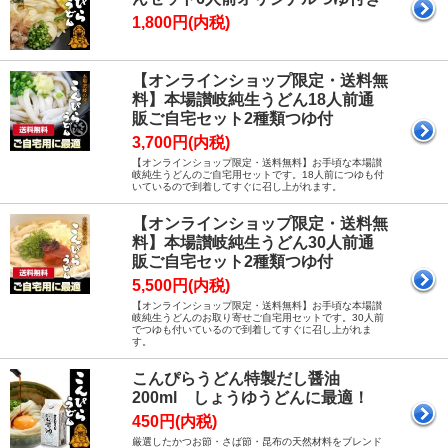
1,800円(内税)
【オンラインショップ限定・送料無
料】本場讃岐純生うどん18人前通
販ご自宅セット2種類つゆ付
3,700円(内税)
【オンラインショップ限定・送料無料】お手頃な本場讃
岐純生うどんのご自宅用セットです。18人前につゆも付
いているので到着してすぐに召し上がれます。
【オンラインショップ限定・送料無
料】本場讃岐純生うどん30人前通
販ご自宅セット2種類つゆ付
5,500円(内税)
【オンラインショップ限定・送料無料】お手頃な本場讃
岐純生うどんのお取り寄せご自宅用セットです。30人前
でつゆも付いているので到着してすぐに召し上がれま
す。
こんぴらうどん特製だし醤油
200ml しょうゆうどんに最適！
450円(内税)
厳選したかつお節・さば節・昆布の天然材料をブレンド