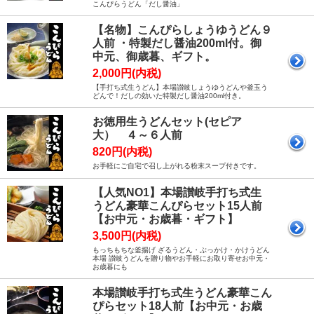
こんぴらうどん「だし醤油」
【名物】こんぴらしょうゆうどん９
人前 ・特製だし醤油200ml付。御
中元、御歳暮、ギフト。
2,000円(内税)
【手打ち式生うどん】本場讃岐しょうゆうどんや釜玉う
どんで！だしの効いた特製だし醤油200ml付き。
お徳用生うどんセット(セピア
大） ４～６人前
820円(内税)
お手軽にご自宅で召し上がれる粉末スープ付きです。
【人気NO1】本場讃岐手打ち式生
うどん豪華こんぴらセット15人前
【お中元・お歳暮・ギフト】
3,500円(内税)
もっちもちな釜揚げ ざるうどん・ぶっかけ・かけうどん
本場 讃岐うどんを贈り物やお手軽にお取り寄せお中元・
お歳暮にも
本場讃岐手打ち式生うどん豪華こん
ぴらセット18人前【お中元・お歳