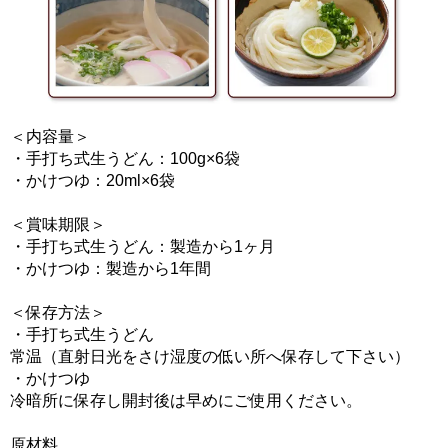
＜内容量＞
・手打ち式生うどん：100g×6袋
・かけつゆ：20ml×6袋
＜賞味期限＞
・手打ち式生うどん：製造から1ヶ月
・かけつゆ：製造から1年間
＜保存方法＞
・手打ち式生うどん
常温（直射日光をさけ湿度の低い所へ保存して下さい）
・かけつゆ
冷暗所に保存し開封後は早めにご使用ください。
原材料